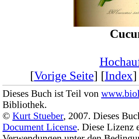
Cucum
Hochauf
[
Vorige Seite
] [
Index
]
Dieses Buch ist Teil von
www.biol
Bibliothek.
©
Kurt Stueber
, 2007. Dieses Buc
Document License
. Diese Lizenz 
Verwendungen unter den Bedingu