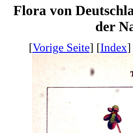
Flora von Deutschl
der Na
[
Vorige Seite
] [
Index
]