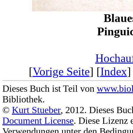
Blaue
Pinguic
Hochauf
[
Vorige Seite
] [
Index
]
Dieses Buch ist Teil von
www.biol
Bibliothek.
©
Kurt Stueber
, 2012. Dieses Buc
Document License
. Diese Lizenz 
Verwendungen unter den Bedingu