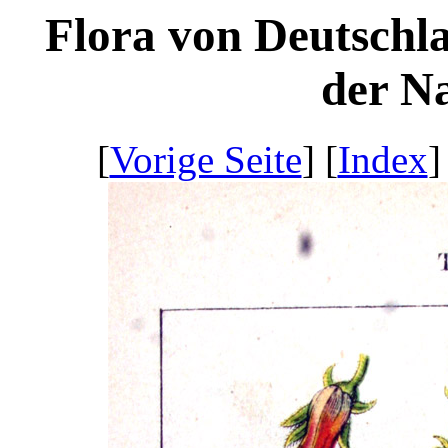
Flora von Deutschl
der Na
[
Vorige Seite
] [
Index
]