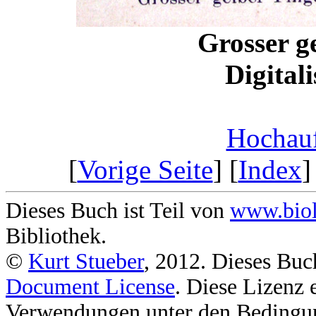
Grosser g
Digital
Hochauf
[
Vorige Seite
] [
Index
]
Dieses Buch ist Teil von
www.biol
Bibliothek.
©
Kurt Stueber
, 2012. Dieses Buc
Document License
. Diese Lizenz 
Verwendungen unter den Bedingu