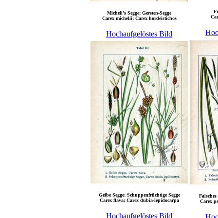
Fr
Micheli's Segge; Gersten-Segge
Car
Carex michelii; Carex hordeistichos
Hoc
Hochaufgelöstes Bild
Gelbe Segge; Schuppenfrüchtige Segge
Falsches
Carex flava; Carex dubia-lepidocarpa
Carex ps
Hochaufgelöstes Bild
Hoc