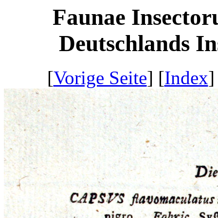
Faunae Insector
Deutschlands Ins
[
Vorige Seite
] [
Index
]