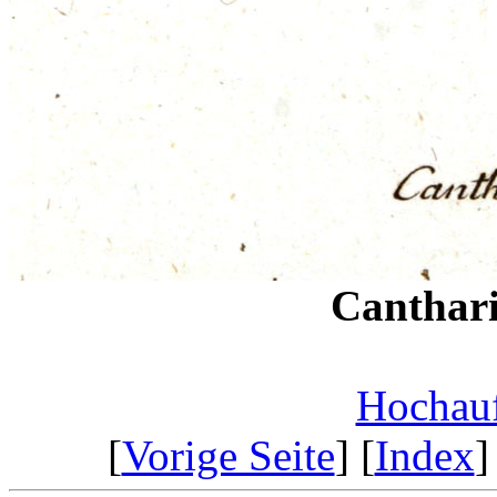
Canthari
Hochauf
[
Vorige Seite
] [
Index
]