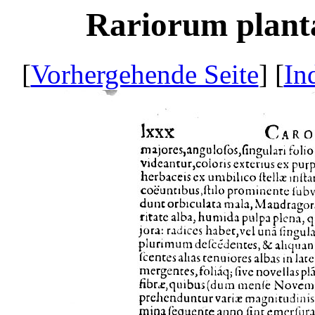
Rariorum planta
[
Vorhergehende Seite
] [
In