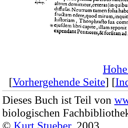
Hohe
[
Vorhergehende Seite
] [
In
Dieses Buch ist Teil von
ww
biologischen Fachbibliothek
©
Kurt Stueber
, 2003