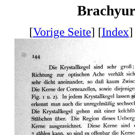
Brachyura
[
Vorige Seite
] [
Index
]