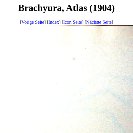
Brachyura, Atlas (1904)
[
Vorige Seite
] [
Index
] [
Icon Seite
] [
Nächste Seite
]