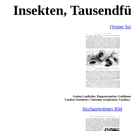
Insekten, Tausendfü
[
Vorige Sei
Garten-Laufkäfer; Pupprenräuber; Goldhenn
Carabus hortensis; Calosoma sycophanta; Carabus 
Hochaufgelöstes Bild