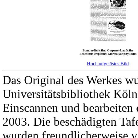
Bombardierkäfer; Gespenst-Laufkäfer
Brachinus crepitans; Mormolyce phyllodes
Hochaufgelöstes Bild
Das Original des Werkes wu
Universitätsbibliothek Köln
Einscannen und bearbeiten
2003. Die beschädigten Taf
wurden freundlicherweise vo