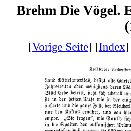
Brehm Die Vögel. 
(
[
Vorige Seite
] [
Index
]