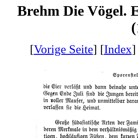
Brehm Die Vögel. 
(
[
Vorige Seite
] [
Index
]